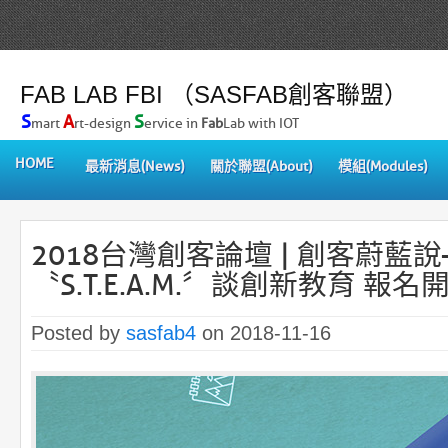
FAB LAB FBI （SASFAB創客聯盟）
S
A
S
mart
rt-design
ervice in
Fab
Lab with IOT
HOME
最新消息(News)
關於聯盟(About)
模組(Modules)
2018台灣創客論壇 | 創客蔚藍
〝S.T.E.A.M.〞談創新教育 報
Posted by
sasfab4
on 2018-11-16