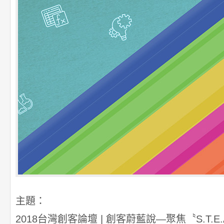
主題：
2018台灣創客論壇 | 創客蔚藍說—聚焦〝S.T.E