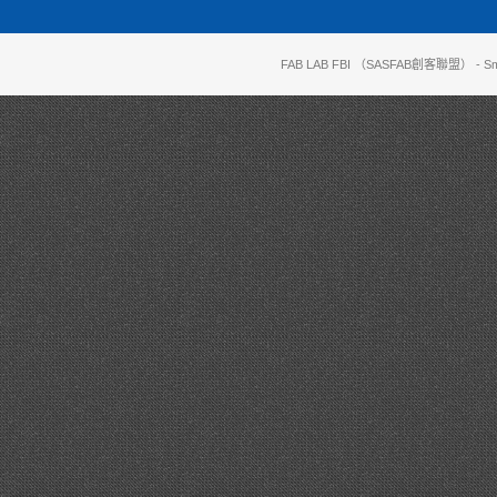
FAB LAB FBI （SASFAB創客聯盟）
- Sm