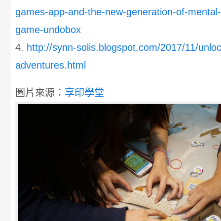
games-app-and-the-new-generation-of-mental
game-undobox
4.
http://synn-solis.blogspot.com/2017/11/unlo
adventures.html
圖片來源：
享印學堂