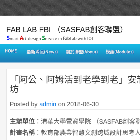
FAB LAB FBI （SASFAB創客聯盟）
S
A
S
mart
rt-design
ervice in
Fab
Lab with IOT
HOME
最新消息(News)
關於聯盟(About)
模組(Modules)
「阿公、阿姆活到老學到老」安
坊
Posted by
admin
on 2018-06-30
主辦單位
：清華大學電資學院 （SASFAB創客
計畫名稱
：教育部農業智慧文創跨域設計思考