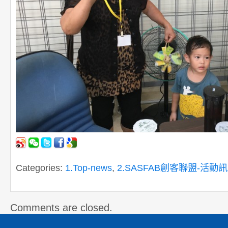
Categories:
1.Top-news
,
2.SASFAB創客聯盟-活動
Comments are closed.