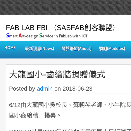
FAB LAB FBI （SASFAB創客聯盟）
S
A
S
mart
rt-design
ervice in
Fab
Lab with IOT
HOME
最新消息(News)
關於聯盟(About)
模組(Modules)
大龍國小-齒繪牆捐贈儀式
Posted by
admin
on 2018-06-23
6/12由大龍國小吳校長、蘇朝琴老師、小牛院
國小齒繪牆」揭幕。