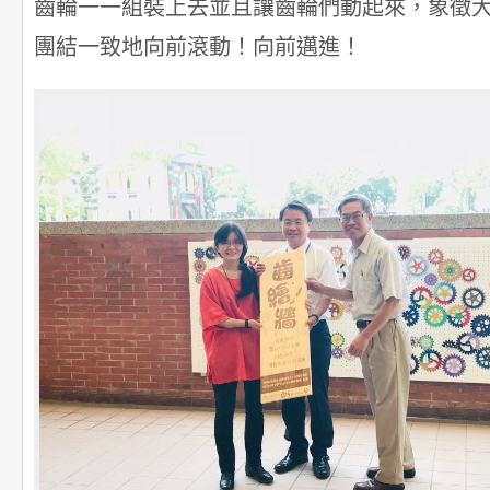
齒輪一一組裝上去並且讓齒輪們動起來，象徵
團結一致地向前滾動！向前邁進！