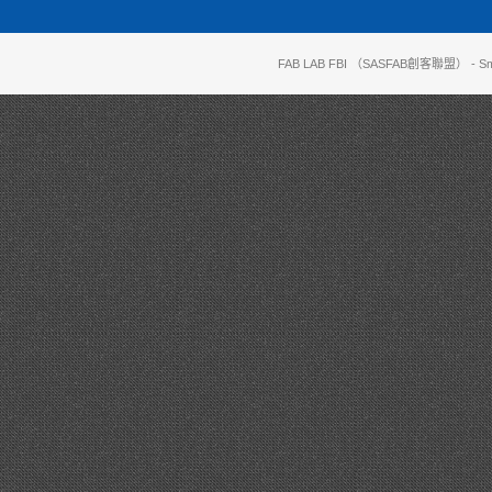
FAB LAB FBI （SASFAB創客聯盟）
- Sm