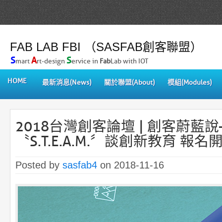
FAB LAB FBI （SASFAB創客聯盟）
S
A
S
mart
rt-design
ervice in
Fab
Lab with IOT
HOME
最新消息(News)
關於聯盟(About)
模組(Modules)
2018台灣創客論壇 | 創客蔚藍
〝S.T.E.A.M.〞談創新教育 報
Posted by
sasfab4
on 2018-11-16