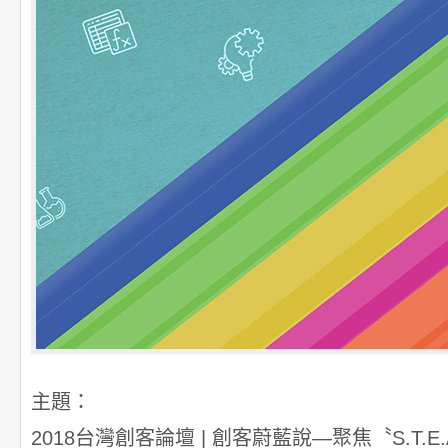
主題：
2018台灣創客論壇 | 創客蔚藍說—聚焦〝S.T.E