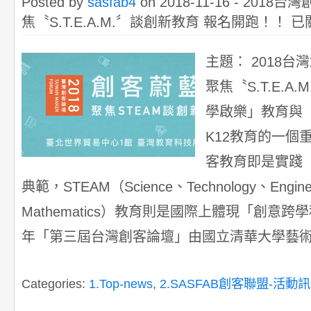
Posted by
sasfab4
on 2018-11-16 -
2018台灣
焦〝S.T.E.A.M.〞談創新教育 報名開跑！！
已
主題： 2018台
聚焦〝S.T.E.
學啟樂」教育與
K12教育的一個
客教育即是實踐
典範，STEAM（Science、Technology、Engine
Mathematics）教育則是國際上體現「創意
年「第三屆台灣創客論壇」由國立清華大學藝術學院 
Categories:
1.Top-news
,
2.SASFAB創客聯盟-活動