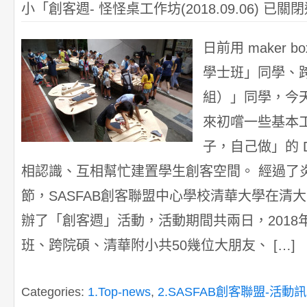
小「創客週- 怪怪桌工作坊(2018.09.06)
已關閉
日前用 maker
學士班」同學、
組）」同學，今
來初嚐一些基本
子，自己做」的 
相認識、互相幫忙建置學生創客空間。 經過了
節，SASFAB創客聯盟中心學校清華大學在清
辦了「創客週」活動，活動期間共兩日，2018
班、跨院碩、清華附小共50幾位大朋友、 […]
Categories:
1.Top-news
,
2.SASFAB創客聯盟-活動