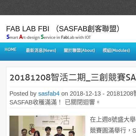
FAB LAB FBI （SASFAB創客聯盟）
S
A
S
mart
rt-design
ervice in
Fab
Lab with IOT
HOME
最新消息(News)
關於聯盟(About)
模組(Modules)
20181208智活二期_三創競賽S
Posted by
sasfab4
on 2018-12-13 -
201812
SASFAB收穫滿滿！
已關閉迴響。
在上週8號盛大舉
競賽圓滿舉行，S