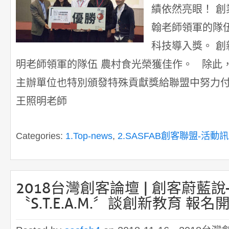
績依然亮眼！ 
翰老師領軍的隊伍
科技導入獎。 
明老師領軍的隊伍 農村食光榮獲佳作。 除此
主辦單位也特別頒發特殊貢獻獎給聯盟中努力付
王照明老師
Categories:
1.Top-news
,
2.SASFAB創客聯盟-活動
2018台灣創客論壇 | 創客蔚藍
〝S.T.E.A.M.〞談創新教育 報